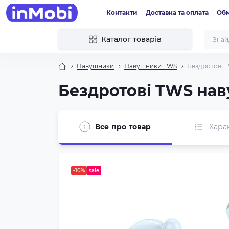
Контакти
Доставка та оплата
Обм
Каталог товарів
Навушники
Навушники TWS
Бездротові T
Бездротові TWS наву
Все про товар
Хара
-10%
sale