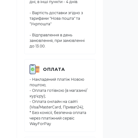
дні, в інші пункти - 4 днів.
- Вартість доставки згідно з
тарифами "Нова пошта" та
"Укрпошта"
- Відправлення в день
замовлення, при замовленні
до 13.00.
ОПЛАТА
- Накладений платіж Новою
поштою;
- Оплата готівкою (в магазині/
кур'єру);
- Оплата онлайн на сайті
(Visa/MasterCard, Приват24);
* Без комісії, безпечна оплата
через платіжний сервіс
WayForPay