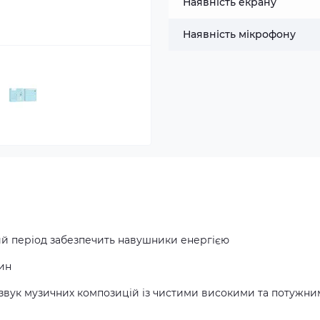
Наявність екрану
Наявність мікрофону
ий період забезпечить навушники енергією
дин
вук музичних композицій із чистими високими та потужн