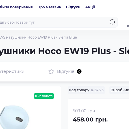
ін та повернення
Про магазин
Відгуки
Акції
к
WS навушники Hoco EW19 Plus - Sierra Blue
шники Hoco EW19 Plus - Sie
ктеристики
Відгуків
0
Код товару:
a-67613
Виробник
в наявності
509.00 грн.
458.00 грн.