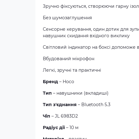
Зручно фіксуються, створюючи гарну ізол
Без шумозаглушення
Сенсорне керування, один дотик для зуп
навушник скидання вхідного виклику
Світловий індикатор на боксі допоможе 
Вбудований мікрофон
Легкі, зручні та практичні
Бренд
– Hoco
Тип
– навушники (вкладиші)
Тип з'єднання
– Bluetooth 5.3
Чіп
– JL 6983D2
Радіус дії
– 10 м