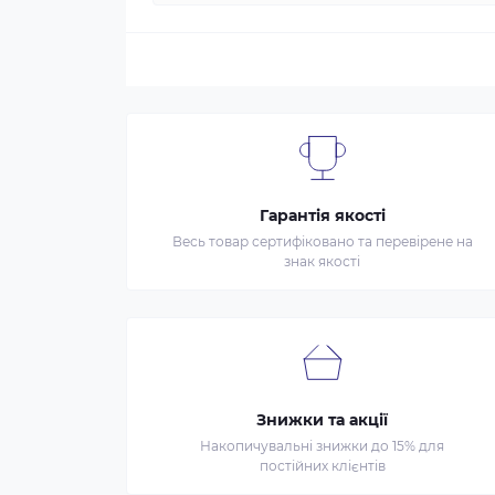
Гарантія якості
Весь товар сертифіковано та перевірене на
знак якості
Знижки та акції
Накопичувальні знижки до 15% для
постійних клієнтів