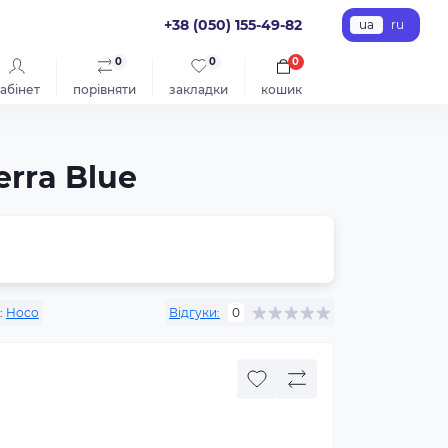
+38 (050) 155-49-82
ua
ru
0
0
0
абінет
порівняти
закладки
кошик
rra Blue
:
Hoco
Відгуки:
0