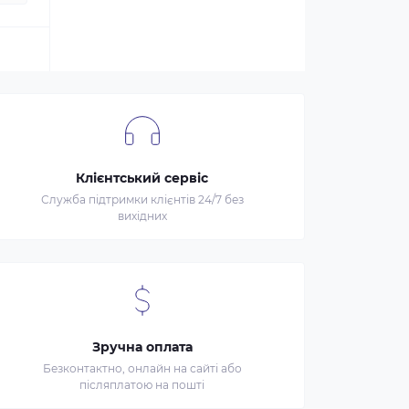
Клієнтський сервіс
Служба підтримки клієнтів 24/7 без
вихідних
Зручна оплата
Безконтактно, онлайн на сайті або
післяплатою на пошті