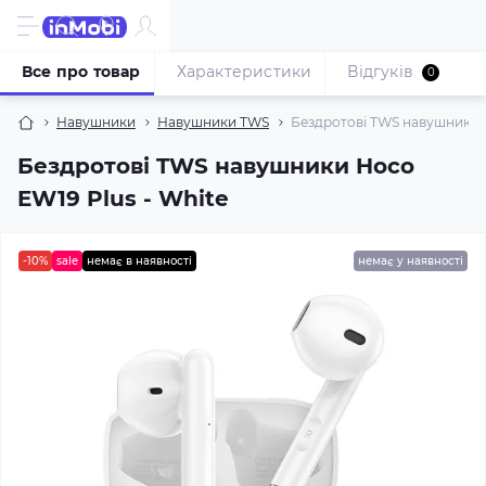
Все про товар
Характеристики
Відгуків
0
Навушники
Навушники TWS
Бездротові TWS навушники H
Бездротові TWS навушники Hoco
EW19 Plus - White
-10%
sale
немає в наявності
немає у наявності