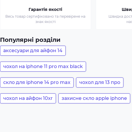
Гарантія якості
Шви
Весь товар сертифіковано та перевірене на
Швидка доста
знак якості
на
Популярні розділи
аксесуари для айфон 14
чохол на iphone 11 pro max black
скло для iphone 14 pro max
чохол для 13 про
чохол на айфон 10xr
захисне скло apple iphone