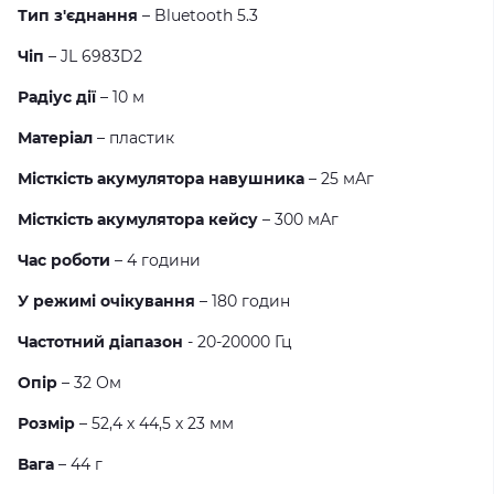
Тип з'єднання
– Bluetooth 5.3
Чіп
– JL 6983D2
Радіус дії
– 10 м
Матеріал
– пластик
Місткість акумулятора навушника
– 25 мАг
Місткість акумулятора кейсу
– 300 мАг
Час роботи
– 4 години
У режимі очікування
– 180 годин
Частотний діапазон
- 20-20000 Гц
Опір
– 32 Ом
Розмір
– 52,4 х 44,5 х 23 мм
Вага
– 44 г