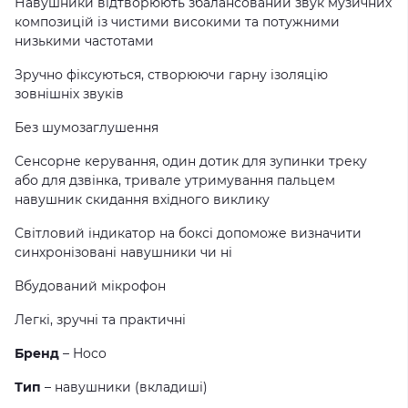
Навушники відтворюють збалансований звук музичних
композицій із чистими високими та потужними
низькими частотами
Зручно фіксуються, створюючи гарну ізоляцію
зовнішніх звуків
Без шумозаглушення
Сенсорне керування, один дотик для зупинки треку
або для дзвінка, тривале утримування пальцем
навушник скидання вхідного виклику
Світловий індикатор на боксі допоможе визначити
синхронізовані навушники чи ні
Вбудований мікрофон
Легкі, зручні та практичні
Бренд
– Hoco
Тип
– навушники (вкладиші)