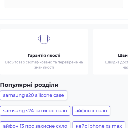
Гарантія якості
Шви
Весь товар сертифіковано та перевірене на
Швидка доста
знак якості
на
Популярні розділи
samsung s20 silicone case
samsung s24 захисне скло
айфон х скло
айфон 13 про захисне скло
кейс iphone xs max