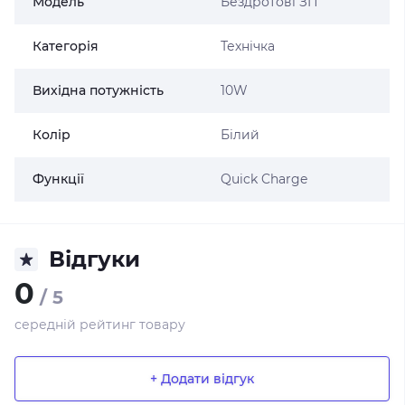
Модель
Бездротові ЗП
Категорія
Технічка
Вихідна потужність
10W
Колір
Білий
Функції
Quick Charge
Відгуки
0
/ 5
середній рейтинг товару
+ Додати відгук