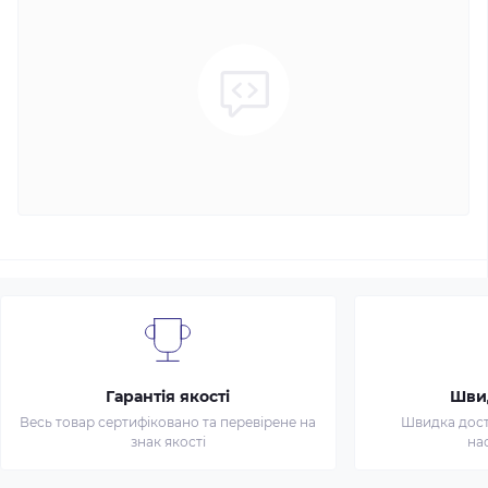
Гарантія якості
Шви
Весь товар сертифіковано та перевірене на
Швидка доста
знак якості
на