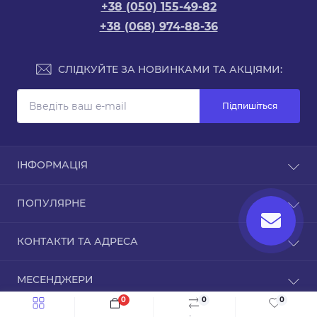
+38 (050) 155-49-82
+38 (068) 974-88-36
СЛІДКУЙТЕ ЗА НОВИНКАМИ ТА АКЦІЯМИ:
Підпишіться
ІНФОРМАЦІЯ
Доставка та оплата
ПОПУЛЯРНЕ
Про магазин
Зворотній зв’язок
Чохли для iPhone
КОНТАКТИ ТА АДРЕСА
Повернення товару
Карта сайту
ТРЦ Дафі, Зоряний бульвар, 1А, Дніпро,
Виробники
МЕСЕНДЖЕРИ
Дніпропетровська область, 49000
Акції
0
0
0
Telegram
info@inmobi.com.ua