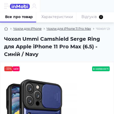
Все про товар
Характеристики
Відгуків
0
Чохли для iPhone
Чохли для iPhone 11 Pro Max
Чохол Ummi 
Чохол Ummi Camshield Serge Ring
для Apple iPhone 11 Pro Max (6.5) -
Синій / Navy
-33%
sale
в наявності