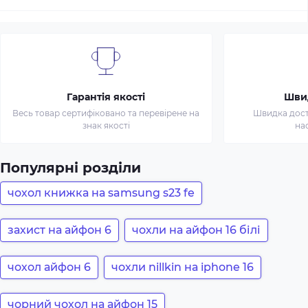
Гарантія якості
Шви
Весь товар сертифіковано та перевірене на
Швидка доста
знак якості
на
Популярні розділи
чохол книжка на samsung s23 fe
захист на айфон 6
чохли на айфон 16 білі
чохол айфон 6
чохли nillkin на iphone 16
чорний чохол на айфон 15