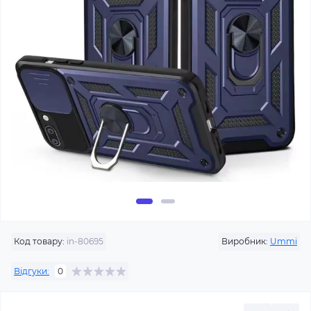
Код товару:
in-80695
Виробник:
Ummi
Відгуки:
0