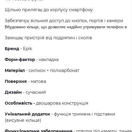
Щільно прилягає до корпусу смартфону
Забезпечує вільний доступ до кнопок, портів і камери
Вбудовано кільце, що дозволяє надійно утримувати телефон в ру
Захищає пристрій від подряпин і сколів
Бренд
- Epik
Форм-фактор
- накладка
Матеріал
- силікон + полікарбонат
Поверхня
- матова
Дизайн
- сучасний
Особливість -
двошарова конструкція
Унікальний додаток
- функція тримача і підставки
(висувне кільце)
Функціональне забезпечення
- отвори під камеру, динам