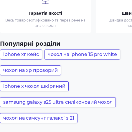
Гарантія якості
Шви
Весь товар сертифіковано та перевірене на
Швидка доста
знак якості
на
Популярні розділи
iphone xr кейс
чохол на iphone 15 pro white
чохол на хр прозорий
iphone x чохол шкіряний
samsung galaxy s25 ultra силіконовий чохол
чохол на самсунг галаксі з 21