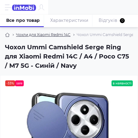
Все про товар
Характеристики
Відгуків
0
Чохли для Xiaomi Redmi 14C
Чохол Ummi Camshield Serge Ring
Чохол Ummi Camshield Serge Ring
для Xiaomi Redmi 14C / A4 / Poco C75
/ M7 5G - Синій / Navy
-33%
sale
в наявності