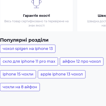
Гарантія якості
Шви
Весь товар сертифіковано та перевірене на
Швидка доста
знак якості
на
Популярні розділи
чохол spigen на iphone 13
скло для iphone 11 pro max
айфон 12 про чохол
iphone 15 чохли
apple iphone 13 чохол
чохли на 8 айфон