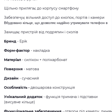
Щільно прилягає до корпусу смартфону
Забезпечує вільний доступ до кнопок, портів і камери
Вбудовано кільце, що дозволяє надійно утримувати телефон в ру
Захищає пристрій від подряпин і сколів
Бренд
- Epik
Форм-фактор
- накладка
Матеріал
- силікон + полікарбонат
Поверхня
- матова
Дизайн
- сучасний
Особливість -
двошарова конструкція
Унікальний додаток
- функція тримача і підставки
(висувне кільце)
Функціональне забезпечення
- отвори під камеру, динам