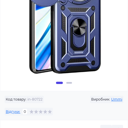
Код товару:
in-80722
Виробник:
Ummi
Відгуки:
0