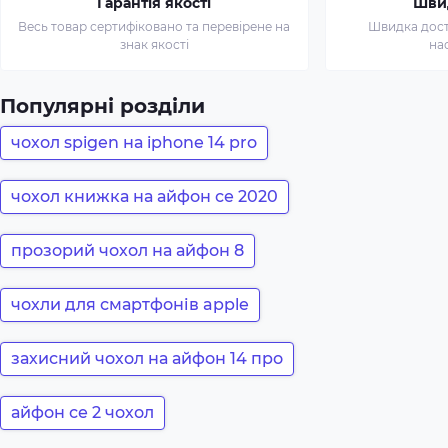
Гарантія якості
Шви
Весь товар сертифіковано та перевірене на
Швидка доста
знак якості
на
Популярні розділи
чохол spigen на iphone 14 pro
чохол книжка на айфон се 2020
прозорий чохол на айфон 8
чохли для смартфонів apple
захисний чохол на айфон 14 про
айфон се 2 чохол