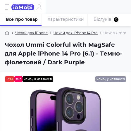
Все про товар
Характеристики
Відгуків
0
Чохли для iPhone
Чохли для iPhone 14 Pro
Чохол Ummi Col
Чохол Ummi Colorful with MagSafe
для Apple iPhone 14 Pro (6.1) - Темно-
фіолетовий / Dark Purple
-29%
sale
немає в наявності
немає у наявності