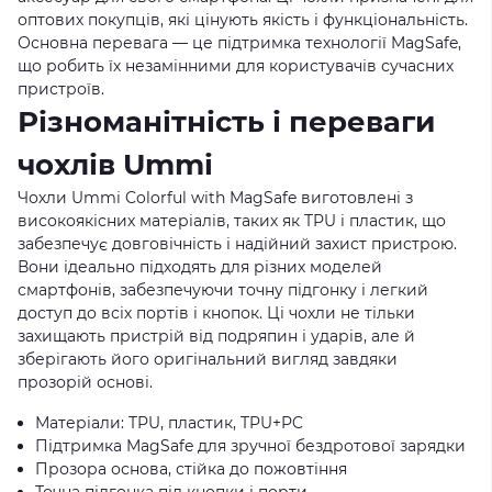
оптових покупців, які цінують якість і функціональність.
Основна перевага — це підтримка технології MagSafe,
що робить їх незамінними для користувачів сучасних
пристроїв.
Різноманітність і переваги
чохлів Ummi
Чохли Ummi Colorful with MagSafe виготовлені з
високоякісних матеріалів, таких як TPU і пластик, що
забезпечує довговічність і надійний захист пристрою.
Вони ідеально підходять для різних моделей
смартфонів, забезпечуючи точну підгонку і легкий
доступ до всіх портів і кнопок. Ці чохли не тільки
захищають пристрій від подряпин і ударів, але й
зберігають його оригінальний вигляд завдяки
прозорій основі.
Матеріали: TPU, пластик, TPU+PC
Підтримка MagSafe для зручної бездротової зарядки
Прозора основа, стійка до пожовтіння
Точна підгонка під кнопки і порти