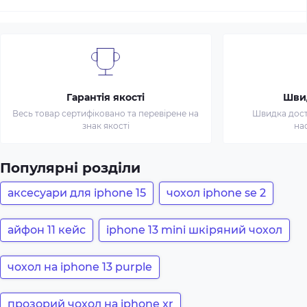
Гарантія якості
Шви
Весь товар сертифіковано та перевірене на
Швидка доста
знак якості
на
Популярні розділи
аксесуари для iphone 15
чохол iphone se 2
айфон 11 кейс
iphone 13 mini шкіряний чохол
чохол на iphone 13 purple
прозорий чохол на iphone xr