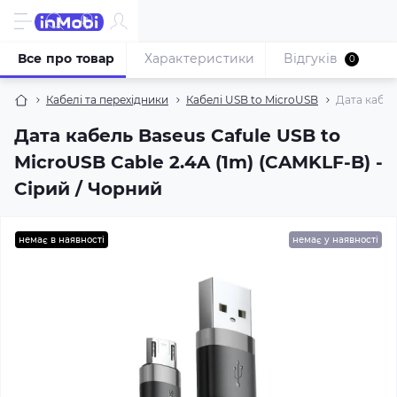
Все про товар
Характеристики
Відгуків
0
Кабелі та перехідники
Кабелі USB to MicroUSB
Дата кабел
Дата кабель Baseus Cafule USB to
MicroUSB Cable 2.4A (1m) (CAMKLF-B) -
Сірий / Чорний
немає в наявності
немає у наявності