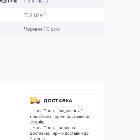
хідника
Папа-папа
"0,3-1,0 м"
Чорний / Сірий
ДОСТАВКА
- Нова Пошта (відділення /
поштомат). Термін доставки до
2х днів;
- Нова Пошта (адресна
доставка). Термін доставки до
2-х днів;