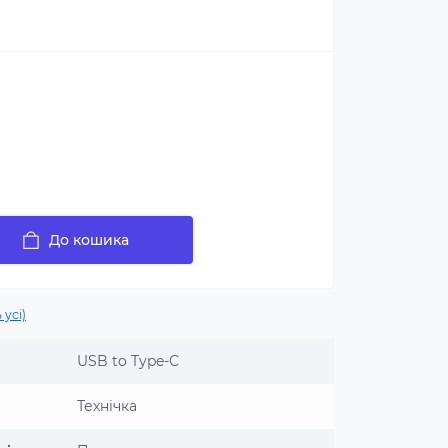
До кошика
 усі)
USB to Type-C
Технічка