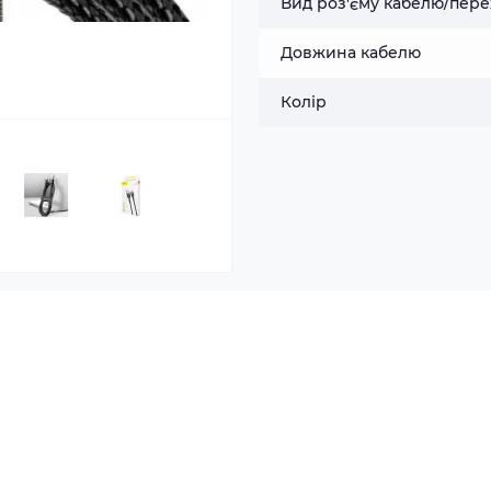
Вид роз'єму кабелю/пере
Довжина кабелю
Колір