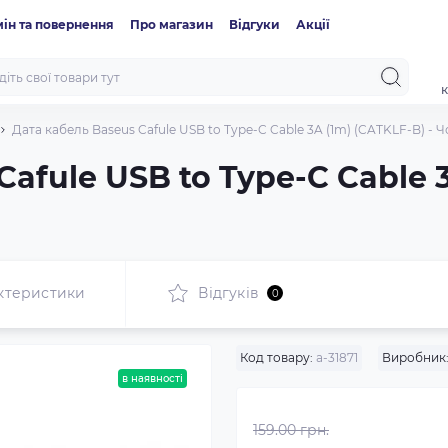
ін та повернення
Про магазин
Відгуки
Акції
к
Дата кабель Baseus Cafule USB to Type-C Cable 3A (1m) (CATKLF-B) - Ч
afule USB to Type-C Cable 3
ктеристики
Відгуків
0
Код товару:
a-31871
Виробник
в наявності
159.00 грн.