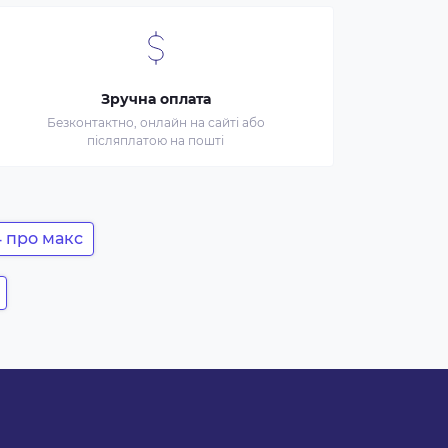
Зручна оплата
Безконтактно, онлайн на сайті або
післяплатою на пошті
4 про макс