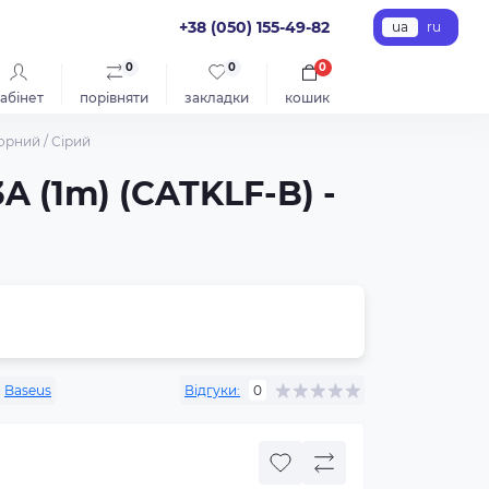
+38 (050) 155-49-82
ua
ru
0
0
0
абінет
порівняти
закладки
кошик
орний / Сірий
A (1m) (CATKLF-B) -
:
Baseus
Відгуки:
0