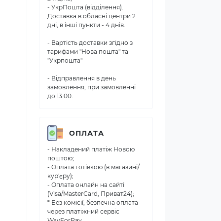
- УкрПошта (відділення).
Доставка в обласні центри 2
дні, в інші пункти - 4 днів.
- Вартість доставки згідно з
тарифами "Нова пошта" та
"Укрпошта"
- Відправлення в день
замовлення, при замовленні
до 13.00.
ОПЛАТА
- Накладений платіж Новою
поштою;
- Оплата готівкою (в магазині/
кур'єру);
- Оплата онлайн на сайті
(Visa/MasterCard, Приват24);
* Без комісії, безпечна оплата
через платіжний сервіс
WayForPay