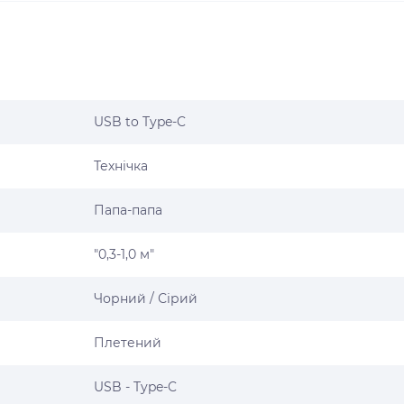
USB to Type-C
Технічка
Папа-папа
"0,3-1,0 м"
Чорний / Сірий
Плетений
USB - Type-C