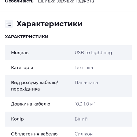
Особливість
– швидка зарядка гаджета
Характеристики
ХАРАКТЕРИСТИКИ
Модель
USB to Lightning
Категорія
Технічка
Вид роз'єму кабелю/
Папа-папа
перехідника
Довжина кабелю
"0,3-1,0 м"
Колір
Білий
Обплетення кабелю
Силікон