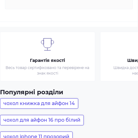
Гарантія якості
Шви
Весь товар сертифіковано та перевірене на
Швидка доста
знак якості
на
Популярні розділи
чохол книжка для айфон 14
чохол для айфон 16 про білий
чохол iphone 11 прозорий