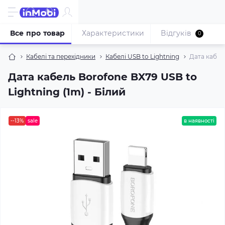
Все про товар
Характеристики
Відгуків
0
Кабелі та перехідники
Кабелі USB to Lightning
Дата кабель
Дата кабель Borofone BX79 USB to
Lightning (1m) - Білий
--13%
sale
в наявності