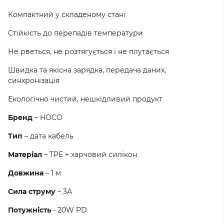
Компактний у складеному стані
Стійкість до перепадів температури
Не рветься, не розтягується і не плутається
Швидка та якісна зарядка, передача даних,
синхронізація
Екологічно чистий, нешкідливий продукт
Бренд
– HOCO
Тип
– дата кабель
Матеріал
– TPE + харчовий силікон
Довжина
– 1 м
Сила струму
– 3A
Потужність
- 20W PD