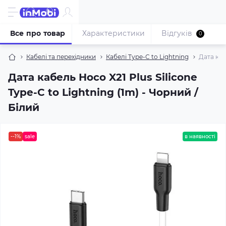
Все про товар
Характеристики
Відгуків
0
Кабелі та перехідники
Кабелі Type-C to Lightning
Дата каб
Дата кабель Hoco X21 Plus Silicone
Type-C to Lightning (1m) - Чорний /
Білий
--1%
sale
в наявності