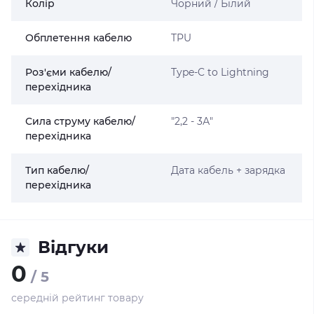
Колір
Чорний / Білий
Обплетення кабелю
TPU
Роз'єми кабелю/
Type-C to Lightning
перехідника
Сила струму кабелю/
"2,2 - 3А"
перехідника
Тип кабелю/
Дата кабель + зарядка
перехідника
Відгуки
0
/ 5
середній рейтинг товару