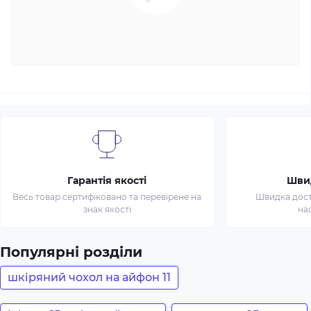
Гарантія якості
Шви
Весь товар сертифіковано та перевірене на
Швидка доста
знак якості
на
Популярні розділи
шкіряний чохол на айфон 11