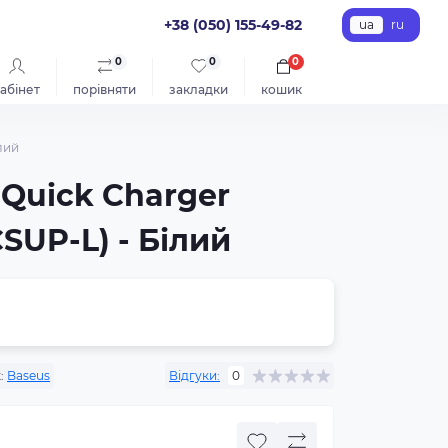
+38 (050) 155-49-82
ua
ru
0
0
0
абінет
порівняти
закладки
кошик
лий
Quick Charger
SUP-L) - Білий
:
Baseus
Відгуки:
0