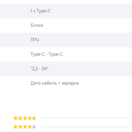
1 x Type-C
Білий
TPU
Type-C - Type-C
"2,2 - 3А"
Дата кабель + зарядка