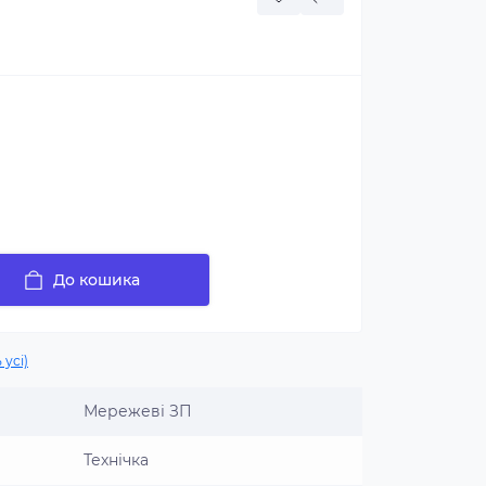
До кошика
 усі)
Мережеві ЗП
Технічка