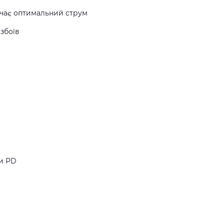
ачає оптимальний струм
збоїв
ки PD