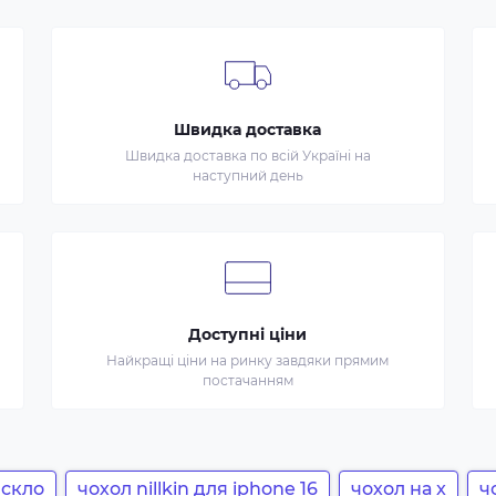
Швидка доставка
Швидка доставка по всій Україні на
наступний день
Доступні ціни
Найкращі ціни на ринку завдяки прямим
постачанням
 скло
чохол nillkin для iphone 16
чохол на x
ч