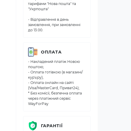
тарифами "Нова пошта" та
"Укрпошта"
- Відправлення в день
замовлення, при замовленні
до 13.00.
ОПЛАТА
- Накладений платіж Новою
поштою;
- Оплата готівкою (в магазині/
кур'єру);
- Оплата онлайн на сайті
(Visa/MasterCard, Приват24);
* Без комісії, безпечна оплата
через платіжний сервіс
WayForPay
ГАРАНТІЇ