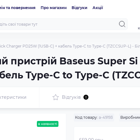
ін та повернення
Про магазин
Відгуки
Акції
к
ck Charger PD25W (1USB-C) + кабель Type-C to Type-C (TZCCSUP-L) - Бі
 пристрій Baseus Super Si 
бель Type-C to Type-C (TZCC
ктеристики
Відгуків
0
Код товару:
a-49193
Виробник
в наявності