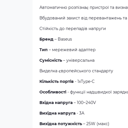
Автоматично розпізнає пристрої та визн
Вбудований захист від перевантажень та 
Стійкість до перепадів напруги
Бренд
– Baseus
Тип
– мережевий адаптер
Сумісність
– універсальна
Виделка європейського стандарту
Кількість портів
- 1хType-C
Особливості
- функції надшвидкої заряд
Вхідна напруга
– 100~240V
Вихідна напруга
- 3А
Вихідна потужність
– 25W (макс)