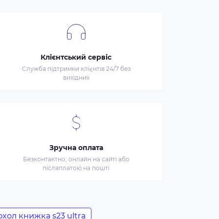
Клієнтський сервіс
Служба підтримки клієнтів 24/7 без
вихідних
Зручна оплата
Безконтактно, онлайн на сайті або
післяплатою на пошті
охол книжка s23 ultra