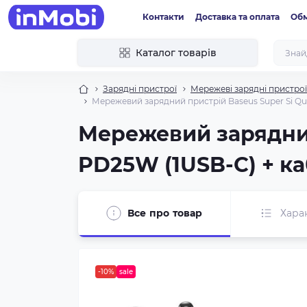
Контакти
Доставка та оплата
Обм
Каталог товарів
Зарядні пристрої
Мережеві зарядні пристрої
Мережевий зарядний пристрій Baseus Super Si Qui
Мережевий зарядний
PD25W (1USB-C) + ка
Все про товар
Хара
-10%
sale