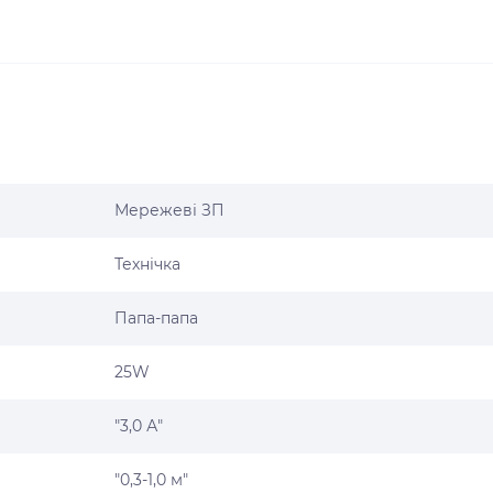
Мережеві ЗП
Технічка
Папа-папа
25W
"3,0 А"
"0,3-1,0 м"