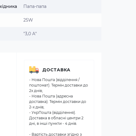
хідника
Папа-папа
25W
"3,0 А"
ДОСТАВКА
- Нова Пошта (відділення /
поштомат). Термін доставки до
2х днів;
- Нова Пошта (адресна
доставка). Термін доставки до
2-х днів;
- УкрПошта (відділення).
Доставка в обласні центри 2
дні, в інші пункти - 4 днів.
- Вартість доставки згідно з