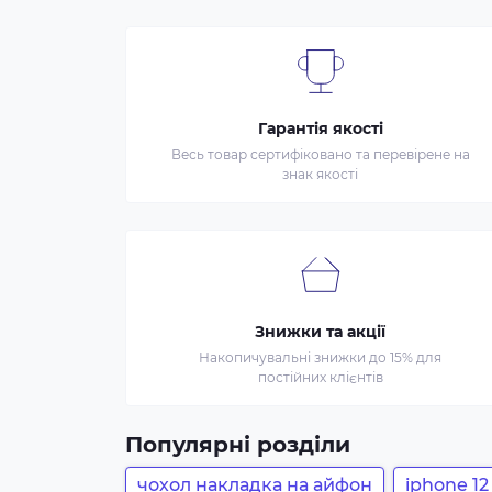
Гарантія якості
Весь товар сертифіковано та перевірене на
знак якості
Знижки та акції
Накопичувальні знижки до 15% для
постійних клієнтів
Популярні розділи
чохол накладка на айфон
iphone 12