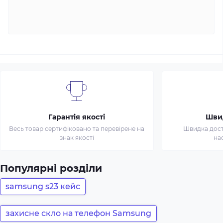
Гарантія якості
Шви
Весь товар сертифіковано та перевірене на
Швидка доста
знак якості
на
Популярні розділи
samsung s23 кейс
захисне скло на телефон Samsung