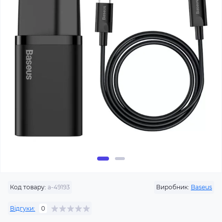
Код товару:
a-49193
Виробник:
Baseus
Відгуки:
0