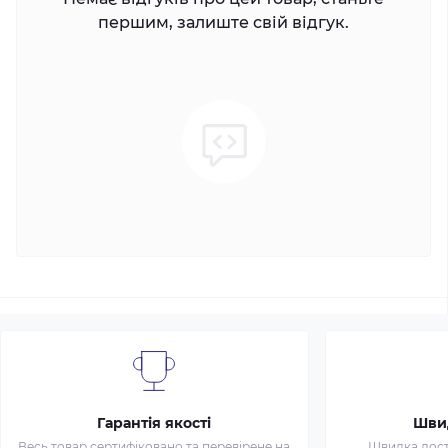
першим, залиште свій відгук.
Гарантія якості
Шви
Весь товар сертифіковано та перевірене на
Швидка доста