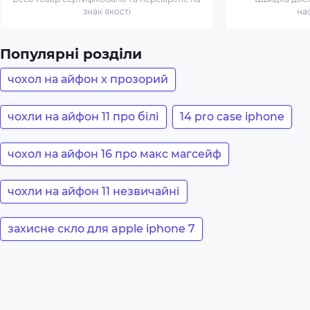
знак якості
на
Популярні розділи
чохол на айфон x прозорий
чохли на айфон 11 про білі
14 pro case iphone
чохол на айфон 16 про макс магсейф
чохли на айфон 11 незвичайні
захисне скло для apple iphone 7