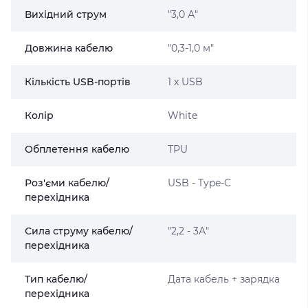
Вихідний струм
"3,0 А"
Довжина кабелю
"0,3-1,0 м"
Кількість USB-портів
1 x USB
Колір
White
Обплетення кабелю
TPU
Роз'єми кабелю/
USB - Type-C
перехідника
Сила струму кабелю/
"2,2 - 3А"
перехідника
Тип кабелю/
Дата кабель + зарядка
перехідника