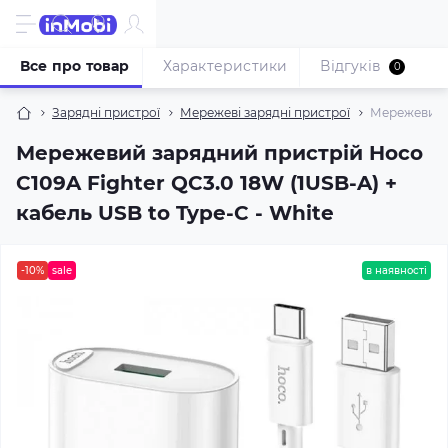
Все про товар
Характеристики
Відгуків
0
Зарядні пристрої
Мережеві зарядні пристрої
Мережевий з
Мережевий зарядний пристрій Hoco
C109A Fighter QC3.0 18W (1USB-A) +
кабель USB to Type-C - White
-10%
sale
в наявності