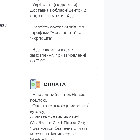
- УкрПошта (відділення).
Доставка в обласні центри 2
дні, в інші пункти - 4 днів.
рази
- Вартість доставки згідно з
тарифами "Нова пошта" та
"Укрпошта"
- Відправлення в день
замовлення, при замовленні
до 13.00.
ОПЛАТА
- Накладений платіж Новою
поштою;
- Оплата готівкою (в магазині/
кур'єру);
- Оплата онлайн на сайті
(Visa/MasterCard, Приват24);
* Без комісії, безпечна оплата
через платіжний сервіс
WayForPay