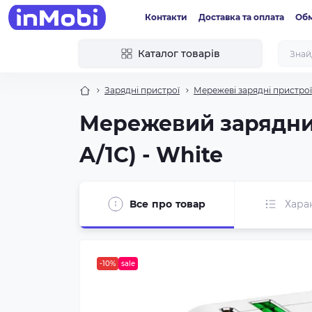
Контакти
Доставка та оплата
Обм
Каталог товарів
Зарядні пристрої
Мережеві зарядні пристрої
Мережевий зарядний
A/1C) - White
Все про товар
Хара
-10%
sale