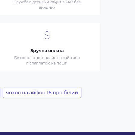
Служба підтримки клієнтів 24/7 без
вихідних
Зручна оплата
Безконтактно, онлайн на сайті або
післяплатою на пошті
чохол на айфон 16 про білий