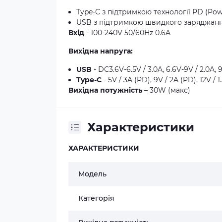
Type-C з підтримкою технології PD (Pow
USB з підтримкою швидкого заряджанн
Вхід
- 100-240V 50/60Hz 0.6A
Вихідна напруга:
USB
- DC3.6V-6.5V / 3.0A, 6.6V-9V / 2.0A, 9
Type-C
- 5V / 3A (PD), 9V / 2A (PD), 12V / 
Вихідна потужність
– 30W (макс)
Характеристики
ХАРАКТЕРИСТИКИ
Модель
Категорія