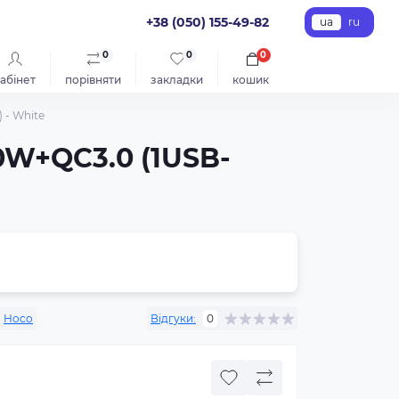
+38 (050) 155-49-82
ua
ru
0
0
0
абінет
порівняти
закладки
кошик
 - White
0W+QC3.0 (1USB-
:
Hoco
Відгуки:
0