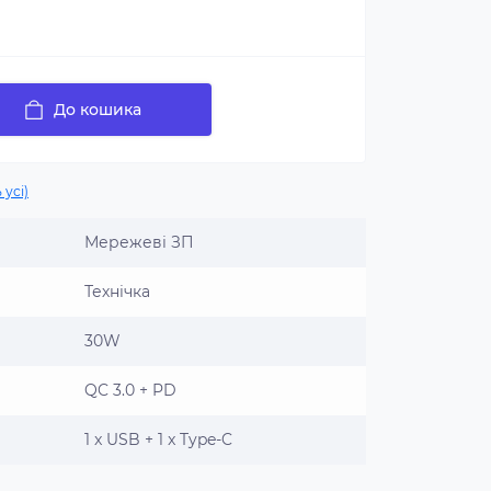
До кошика
 усі)
Мережеві ЗП
Технічка
30W
QC 3.0 + PD
1 x USB + 1 x Type-C