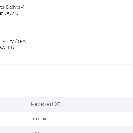
er Delivery)
я QC 3.0
.1V-12V / 1.5A
1.5A (PD)
Мережеві ЗП
Технічка