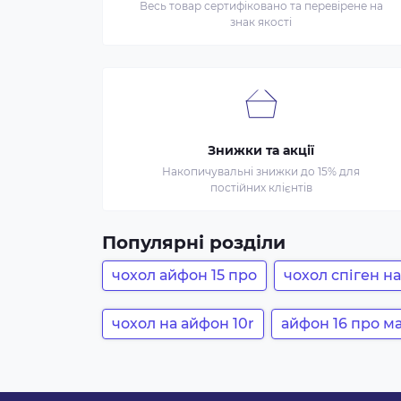
Весь товар сертифіковано та перевірене на
знак якості
Знижки та акції
Накопичувальні знижки до 15% для
постійних клієнтів
Популярні розділи
чохол айфон 15 про
чохол спіген н
чохол на айфон 10r
айфон 16 про м