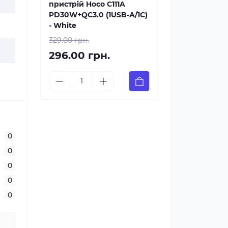
пристрій Hoco C111A
PD30W+QC3.0 (1USB-A/1C)
- White
329.00 грн.
296.00 грн.
0
0
0
0
0