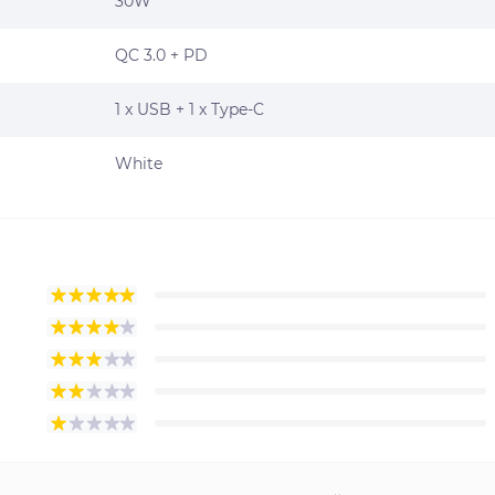
30W
QC 3.0 + PD
1 x USB + 1 x Type-C
White