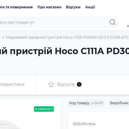
ін та повернення
Про магазин
Відгуки
Акції
к
Мережевий зарядний пристрій Hoco C111A PD30W+QC3.0 (1USB-A/1C)
 пристрій Hoco C111A PD3
ктеристики
Відгуків
0
Код товару:
a-64611
Виробник
в наявності
329.00 грн.