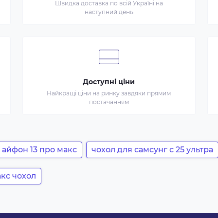
Швидка доставка по всій Україні на
наступний день
Доступні ціни
Найкращі ціни на ринку завдяки прямим
постачанням
а айфон 13 про макс
чохол для самсунг с 25 ультра
акс чохол