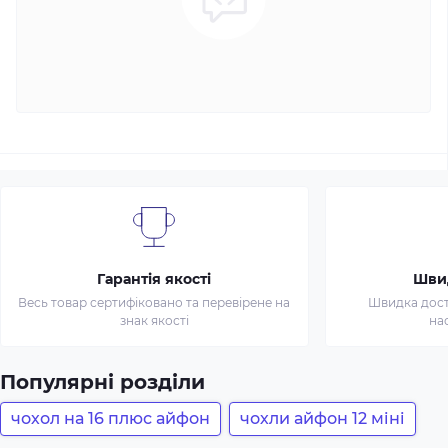
Гарантія якості
Шви
Весь товар сертифіковано та перевірене на
Швидка доста
знак якості
на
Популярні розділи
чохол на 16 плюс айфон
чохли айфон 12 міні