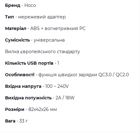
Бренд
- Hoco
Тип
- мережевий адаптер
Матеріал
- ABS + вогнетривкий PC
Сумісність
- універсальна
Вилка європейського стандарту
Кількість USB портів
- 1
Особливості
- функція швидкої зарядки QC3.0 / QC2.0
Вхідна напруга
- 100 ~ 240V
Вихідна потужність
- 2A / 18W
Розміри
- 82х42х26 мм
Вага
- 33 г