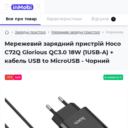
Все про товар
Характеристики
Відгуків
0
Зарядні пристрої
Мережеві зарядні пристрої
Мережевий з
Мережевий зарядний пристрій Hoco
C72Q Glorious QC3.0 18W (1USB-A) +
кабель USB to MicroUSB - Чорний
-10%
sale
в наявності