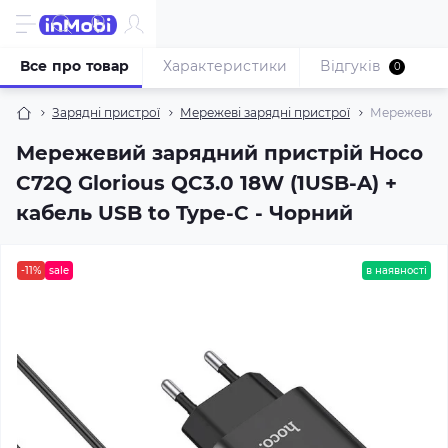
Все про товар
Характеристики
Відгуків
0
Зарядні пристрої
Мережеві зарядні пристрої
Мережевий з
Мережевий зарядний пристрій Hoco
C72Q Glorious QC3.0 18W (1USB-A) +
кабель USB to Type-C - Чорний
-11%
sale
в наявності