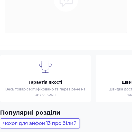
Гарантія якості
Шви
Весь товар сертифіковано та перевірене на
Швидка доста
знак якості
на
Популярні розділи
чохол для айфон 13 про білий