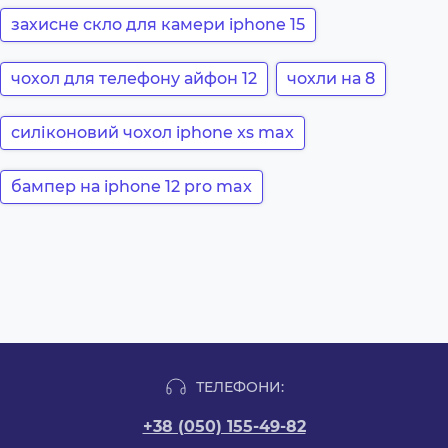
захисне скло для камери iphone 15
чохол для телефону айфон 12
чохли на 8
силіконовий чохол iphone xs max
бампер на iphone 12 pro max
ТЕЛЕФОНИ:
+38 (050) 155-49-82