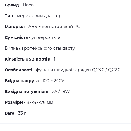
Бренд
- Hoco
Тип
- мережевий адаптер
Матеріал
- ABS + вогнетривкий PC
Сумісність
- універсальна
Вилка європейського стандарту
Кількість USB портів
- 1
Особливості
- функція швидкої зарядки QC3.0 / QC2.0
Вхідна напруга
- 100 ~ 240V
Вихідна потужність
- 2A / 18W
Розміри
- 82х42х26 мм
Вага
- 33 г