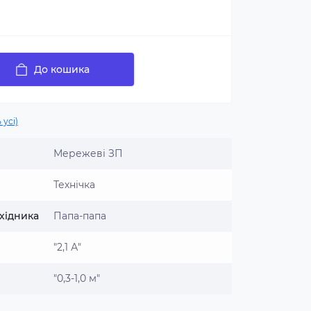
До кошика
 усі)
Мережеві ЗП
Технічка
хідника
Папа-папа
"2,1 А"
"0,3-1,0 м"