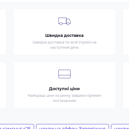
Швидка доставка
Швидка доставка по всій Україні на
наступний день
Доступні ціни
Найкращі ціни на ринку завдяки прямим
постачанням
 самсунг s25
чохли на айфон Запоріжжя
чохли