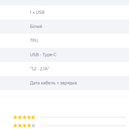
1 x USB
Білий
TPU
USB - Type-C
"1,2 - 2,1А"
Дата кабель + зарядка