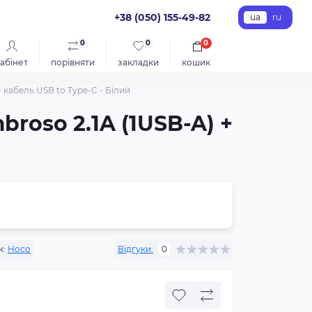
+38 (050) 155-49-82
ua
ru
0
0
0
абінет
порівняти
закладки
кошик
кабель USB to Type-C - Білий
oso 2.1A (1USB-A) +
к:
Hoco
Відгуки:
0