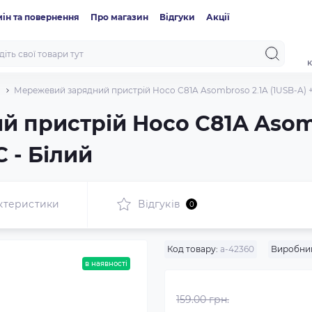
ін та повернення
Про магазин
Відгуки
Акції
к
Мережевий зарядний пристрій Hoco C81A Asombroso 2.1A (1USB-A) + 
 пристрій Hoco C81A Asombr
 - Білий
ктеристики
Відгуків
0
Код товару:
a-42360
Виробни
в наявності
159.00 грн.