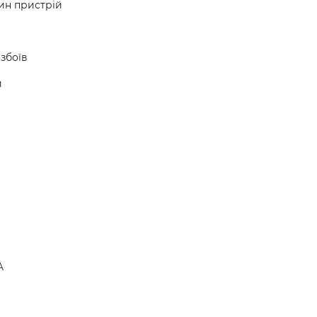
ин пристрій
збоїв
и
A