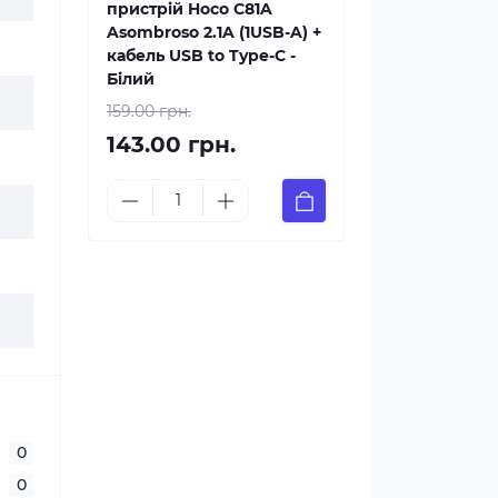
пристрій Hoco C81A
Asombroso 2.1A (1USB-A) +
кабель USB to Type-C -
Білий
159.00 грн.
143.00 грн.
0
0