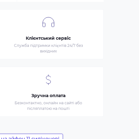
Клієнтський сервіс
Служба підтримки клієнтів 24/7 без
вихідних
Зручна оплата
Безконтактно, онлайн на сайті або
післяплатою на пошті
 на айфон 11 силіконові