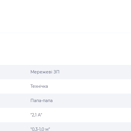
Мережеві ЗП
Технічка
Папа-папа
"2,1 А"
"0,3-1,0 м"