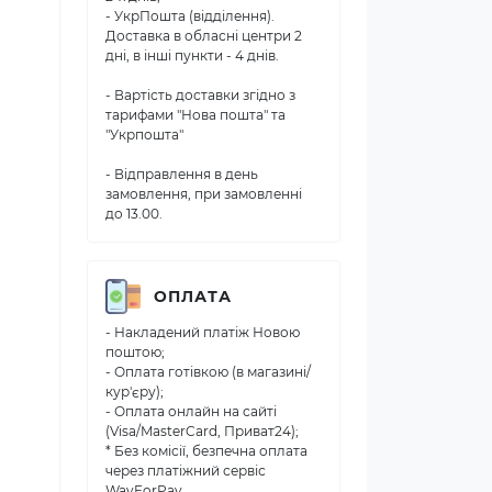
- УкрПошта (відділення).
Доставка в обласні центри 2
дні, в інші пункти - 4 днів.
- Вартість доставки згідно з
тарифами "Нова пошта" та
"Укрпошта"
- Відправлення в день
замовлення, при замовленні
до 13.00.
ОПЛАТА
- Накладений платіж Новою
поштою;
- Оплата готівкою (в магазині/
кур'єру);
- Оплата онлайн на сайті
(Visa/MasterCard, Приват24);
* Без комісії, безпечна оплата
через платіжний сервіс
WayForPay