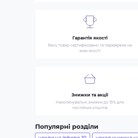
Гарантія якості
Весь товар сертифіковано та перевірене на
знак якості
Знижки та акції
Накопичувальні знижки до 15% для
постійних клієнтів
Популярні розділи
чохли на iphone 10
чохол книжка на