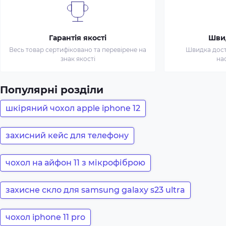
Гарантія якості
Шви
Весь товар сертифіковано та перевірене на
Швидка доста
знак якості
на
Популярні розділи
шкіряний чохол apple iphone 12
захисний кейс для телефону
чохол на айфон 11 з мікрофіброю
захисне скло для samsung galaxy s23 ultra
чохол iphone 11 pro