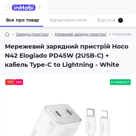
Все про товар
Характеристики
Відгуків
0
Зарядні пристрої
Мережеві зарядні пристрої
Мережевий з
Мережевий зарядний пристрій Hoco
N42 Elogiado PD45W (2USB-C) +
кабель Type-C to Lightning - White
-10%
sale
в наявності