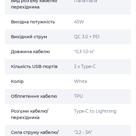
Вид роз'єму кабелю/
Папа-папа
перехідника
Вихідна потужність
45W
Вихідний струм
QC 3.0 + PD
Довжина кабелю
"0,3-1,0 м"
Кількість USB-портів
2 х Type-C
Колір
White
Обплетення кабелю
TPU
Роз'єми кабелю/
Type-C to Lightning
перехідника
Сила струму кабелю/
"2,2 - 3А"