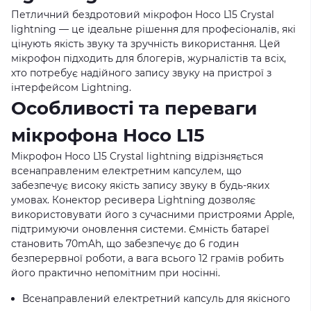
Петличний бездротовий мікрофон Hoco L15 Crystal
lightning — це ідеальне рішення для професіоналів, які
цінують якість звуку та зручність використання. Цей
мікрофон підходить для блогерів, журналістів та всіх,
хто потребує надійного запису звуку на пристрої з
інтерфейсом Lightning.
Особливості та переваги
мікрофона Hoco L15
Мікрофон Hoco L15 Crystal lightning відрізняється
всенаправленим електретним капсулем, що
забезпечує високу якість запису звуку в будь-яких
умовах. Конектор ресивера Lightning дозволяє
використовувати його з сучасними пристроями Apple,
підтримуючи оновлення системи. Ємність батареї
становить 70mAh, що забезпечує до 6 годин
безперервної роботи, а вага всього 12 грамів робить
його практично непомітним при носінні.
Всенаправлений електретний капсуль для якісного