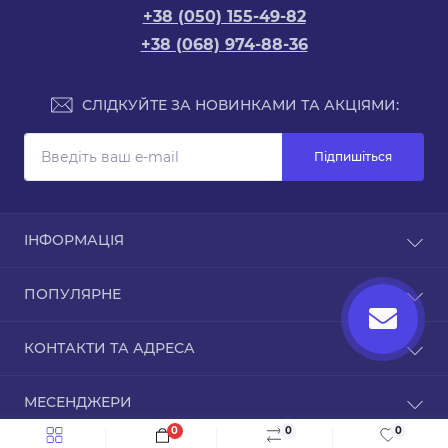
+38 (050) 155-49-82
+38 (068) 974-88-36
СЛІДКУЙТЕ ЗА НОВИНКАМИ ТА АКЦІЯМИ:
Підпишіться
ІНФОРМАЦІЯ
Доставка та оплата
ПОПУЛЯРНЕ
Про магазин
Зворотній зв’язок
Чохли для iPhone
КОНТАКТИ ТА АДРЕСА
Повернення товару
Карта сайту
ТРЦ Дафі, Зоряний бульвар, 1А, Дніпро,
Виробники
МЕСЕНДЖЕРИ
Дніпропетровська область, 49000
Акції
0
0
0
Telegram
info@inmobi.com.ua