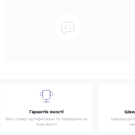
Гарантія якості
Шви
Весь товар сертифіковано та перевірене на
Швидка доста
знак якості
на