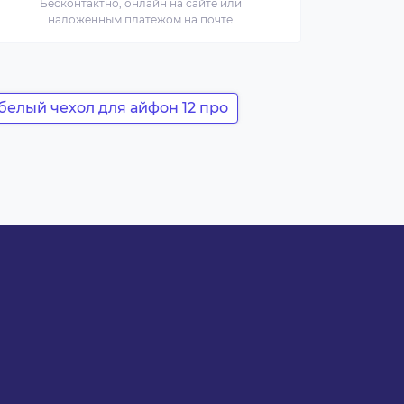
Бесконтактно, онлайн на сайте или
наложенным платежом на почте
белый чехол для айфон 12 про