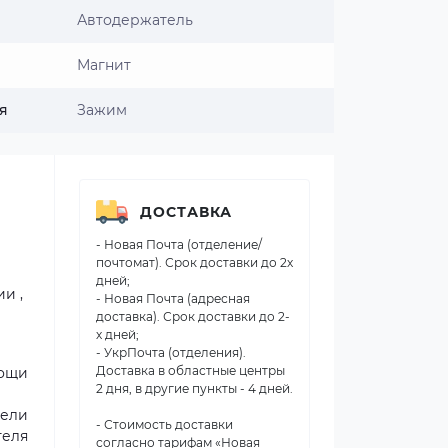
Автодержатель
Магнит
я
Зажим
ДОСТАВКА
- Новая Почта (отделение/
почтомат). Срок доставки до 2х
дней;
и ,
- Новая Почта (адресная
доставка). Срок доставки до 2-
х дней;
- УкрПочта (отделения).
Доставка в областные центры
мощи
2 дня, в другие пункты - 4 дней.
дели
- Стоимость доставки
теля
согласно тарифам «Новая