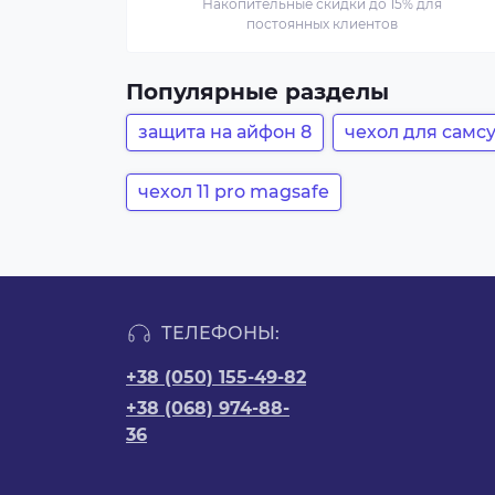
Накопительные скидки до 15% для
постоянных клиентов
Популярные разделы
защита на айфон 8
чехол для самсу
чехол 11 pro magsafe
ТЕЛЕФОНЫ:
+38 (050) 155-49-82
+38 (068) 974-88-
36