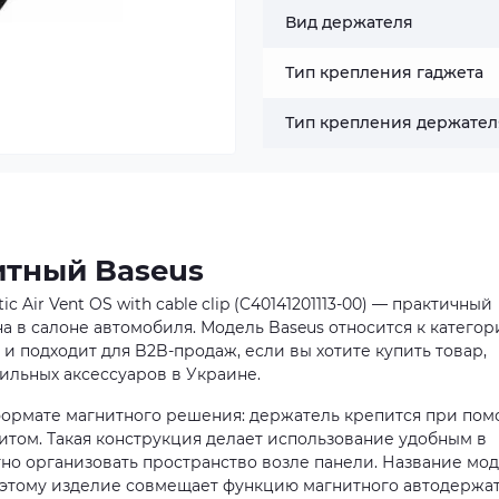
Вид держателя
Тип крепления гаджета
Тип крепления держател
итный Baseus
Air Vent OS with cable clip (C40141201113-00) — практичный
 в салоне автомобиля. Модель Baseus относится к категори
 подходит для B2B-продаж, если вы хотите купить товар,
ильных аксессуаров в Украине.
формате магнитного решения: держатель крепится при по
итом. Такая конструкция делает использование удобным в
тно организовать пространство возле панели. Название мо
 поэтому изделие совмещает функцию магнитного автодержа