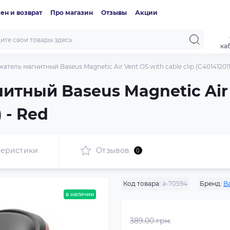
ен и возврат
Про магазин
Отзывы
Акции
ка
атель магнитный Baseus Magnetic Air Vent OS with cable clip (C401412011
тный Baseus Magnetic Air 
) - Red
теристики
Отзывов
0
Код товара:
a-70594
Бренд:
B
в наличии
389.00 грн.