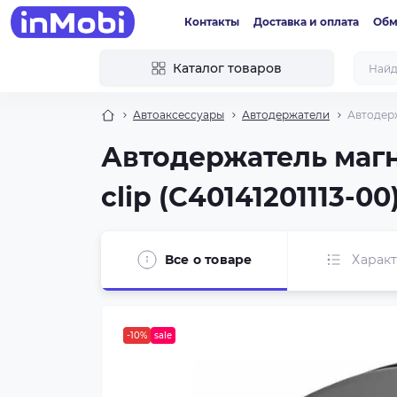
Контакты
Доставка и оплата
Обм
Каталог товаров
Автоаксессуары
Автодержатели
Автодерж
Автодержатель магни
clip (C40141201113-00
Все о товаре
Харак
-10%
sale