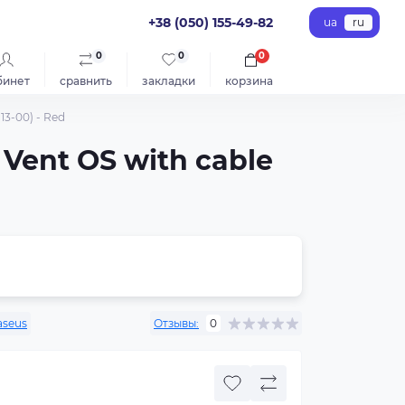
+38 (050) 155-49-82
ua
ru
0
0
0
бинет
сравнить
закладки
корзина
13-00) - Red
Vent OS with cable
aseus
Отзывы:
0