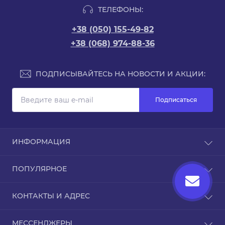
ТЕЛЕФОНЫ:
+38 (050) 155-49-82
+38 (068) 974-88-36
ПОДПИСЫВАЙТЕСЬ НА НОВОСТИ И АКЦИИ:
Подписаться
ИНФОРМАЦИЯ
Доставка и оплата
ПОПУЛЯРНОЕ
Про магазин
Связаться с нами
Чехлы для iPhone
КОНТАКТЫ И АДРЕС
Вернуть товар
Карта сайта
ТРЦ Дафи, Звездный бульвар, 1А, Днепр,
Бренды
МЕССЕНДЖЕРЫ