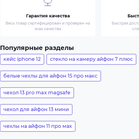
Гарантия качества
Быст
Весь товар сертифицирован и проверен на
Быстрая дост
знак качества
сл
Популярные разделы
кейс iphone 12
стекло на камеру айфон 7 плюс
белые чехлы для айфон 15 про макс
чехол 13 pro max magsafe
чехол для айфон 13 мини
чехлы на айфон 11 про мах