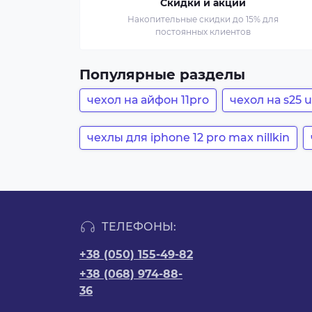
Скидки и акции
Накопительные скидки до 15% для
постоянных клиентов
Популярные разделы
чехол на айфон 11pro
чехол на s25 u
чехлы для iphone 12 pro max nillkin
ТЕЛЕФОНЫ:
+38 (050) 155-49-82
+38 (068) 974-88-
36