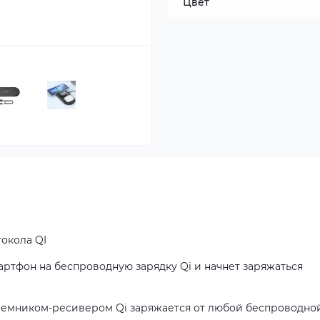
Цвет
окола QI
ртфон на беспроводную зарядку Qi и начнет заряжаться
иемником-ресивером Qi заряжается от любой беспроводно