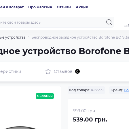
ен и возврат
Про магазин
Отзывы
Акции
ка
ые устройства
Беспроводное зарядное устройство Borofone BQ19 3i
ное устройство Borofone B
теристики
Отзывов
0
Код товара:
a-66331
Бренд:
Bo
в наличии
599.00 грн.
539.00 грн.