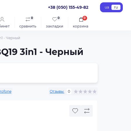
+38 (050) 155-49-82
ua
ru
0
0
0
бинет
сравнить
закладки
корзина
n1 - Черный
Q19 3in1 - Черный
rofone
Отзывы:
0