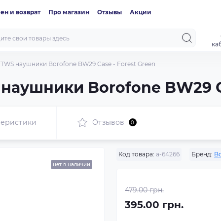
ен и возврат
Про магазин
Отзывы
Акции
ка
TWS наушники Borofone BW29 Case - Forest Green
аушники Borofone BW29 Ca
теристики
Отзывов
0
Код товара:
a-64266
Бренд:
B
нет в наличии
479.00 грн.
395.00 грн.