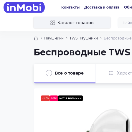
Контакты
Доставка и оплата
Обм
Каталог товаров
Наушники
TWS Наушники
Беспроводные 
Беспроводные TWS н
Все о товаре
Харак
-18%
sale
нет в наличии