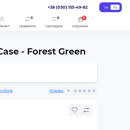
+38 (050) 155-49-82
ua
ru
0
0
0
бинет
сравнить
закладки
корзина
se - Forest Green
orofone
Отзывы:
0