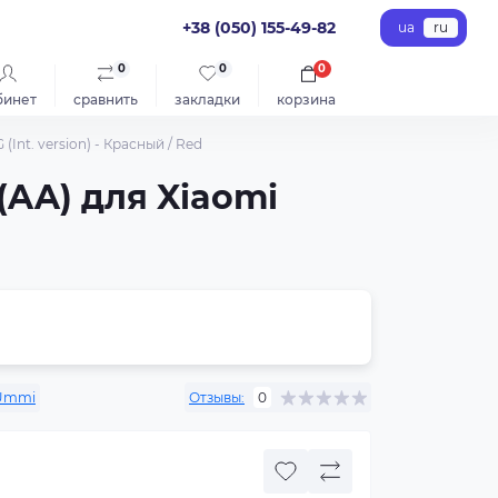
+38 (050) 155-49-82
ua
ru
0
0
0
бинет
сравнить
закладки
корзина
Int. version) - Красный / Red
(AA) для Xiaomi
Ummi
Отзывы:
0