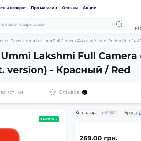
ен и возврат
Про магазин
Отзывы
Акции
ка
icone Cover Ummi Lakshmi Full Camera (AA) для Xiaomi Redmi Note 14 4G (
r Ummi Lakshmi Full Camera 
t. version) - Красный / Red
теристики
Отзывов
0
Код товара:
in-84824
Бренд:
в наличии
269.00 грн.