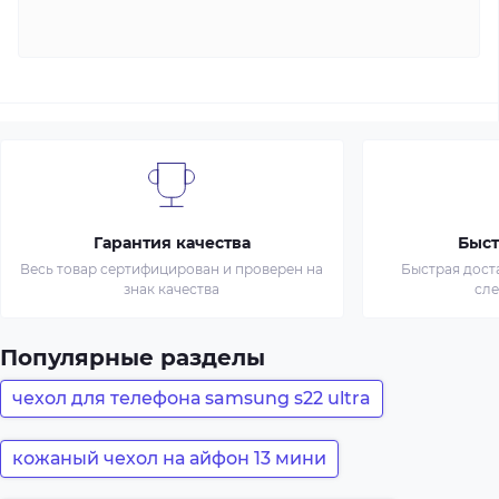
Гарантия качества
Быст
Весь товар сертифицирован и проверен на
Быстрая дост
знак качества
сл
Популярные разделы
чехол для телефона samsung s22 ultra
кожаный чехол на айфон 13 мини