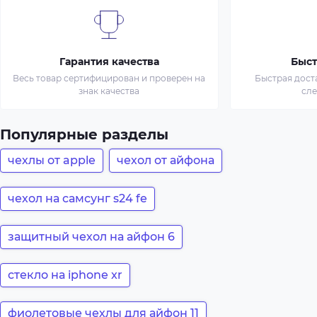
Гарантия качества
Быст
Весь товар сертифицирован и проверен на
Быстрая дост
знак качества
сл
Популярные разделы
чехлы от apple
чехол от айфона
чехол на самсунг s24 fe
защитный чехол на айфон 6
стекло на iphone xr
фиолетовые чехлы для айфон 11