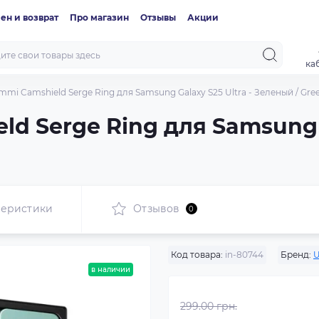
ен и возврат
Про магазин
Отзывы
Акции
ка
mi Camshield Serge Ring для Samsung Galaxy S25 Ultra - Зеленый / Gre
d Serge Ring для Samsung G
теристики
Отзывов
0
Код товара:
in-80744
Бренд:
в наличии
299.00 грн.