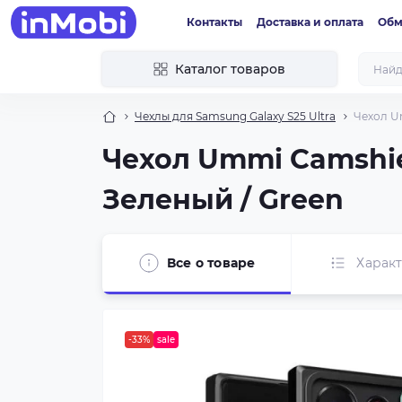
Контакты
Доставка и оплата
Обм
Каталог товаров
Чехлы для Samsung Galaxy S25 Ultra
Чехол Um
Чехол Ummi Camshiel
Зеленый / Green
Все о товаре
Харак
-33%
sale