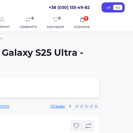
+38 (050) 155-49-82
ua
ru
0
0
0
бинет
сравнить
закладки
корзина
en
alaxy S25 Ultra -
Ummi
Отзывы:
0