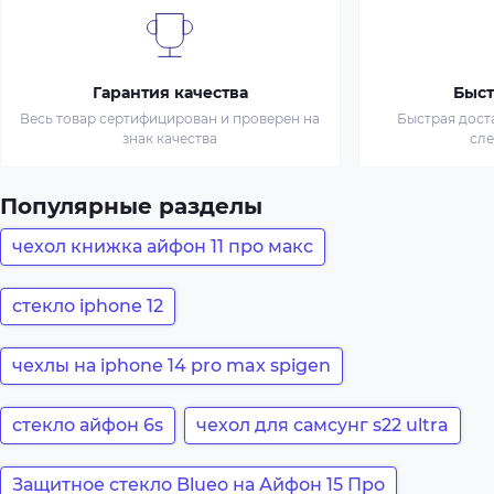
Гарантия качества
Быст
Весь товар сертифицирован и проверен на
Быстрая дост
знак качества
сл
Популярные разделы
чехол книжка айфон 11 про макс
стекло iphone 12
чехлы на iphone 14 pro max spigen
стекло айфон 6s
чехол для самсунг s22 ultra
Защитное стекло Blueo на Айфон 15 Про