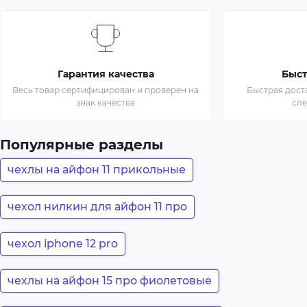
Гарантия качества
Быст
Весь товар сертифицирован и проверен на
Быстрая дост
знак качества
сл
Популярные разделы
чехлы на айфон 11 прикольные
чехол нилкин для айфон 11 про
чехол iphone 12 pro
чехлы на айфон 15 про фиолетовые