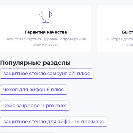
Гарантия качества
Быст
Весь товар сертифицирован и проверен на
Быстрая дост
знак качества
сл
Популярные разделы
защитное стекло самсунг с21 плюс
чехол для айфон 6 плюс
кейс за iphone 11 pro max
защитное стекло для айфон 14 про макс