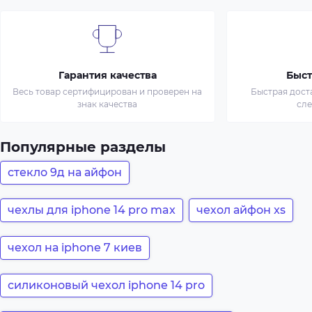
Гарантия качества
Быст
Весь товар сертифицирован и проверен на
Быстрая дост
знак качества
сл
Популярные разделы
стекло 9д на айфон
чехлы для iphone 14 pro max
чехол айфон xs
чехол на iphone 7 киев
силиконовый чехол iphone 14 pro