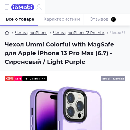
Все о товаре
Характеристики
Отзывов
0
Чехлы для iPhone
Чехлы для iPhone 13 Pro Max
Чехол Ummi
Чехол Ummi Colorful with MagSafe
для Apple iPhone 13 Pro Max (6.7) -
Сиреневый / Light Purple
-29%
sale
нет в наличии
нет в наличии