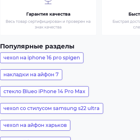
Гарантия качества
Быст
Весь товар сертифицирован и проверен на
Быстрая дост
знак качества
сл
Популярные разделы
чехол на iphone 16 pro spigen
накладки на айфон 7
стекло Blueo iPhone 14 Pro Max
чехол со стилусом samsung s22 ultra
чехол на айфон харьков