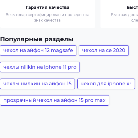
Гарантия качества
Быст
Весь товар сертифицирован и проверен на
Быстрая дост
знак качества
сл
Популярные разделы
чехол на айфон 12 magsafe
чехол на се 2020
чехлы nillkin на iphone 11 pro
чехлы нилкин на айфон 15
чехол для iphone xr
прозрачный чехол на айфон 15 pro max