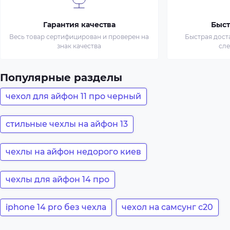
Гарантия качества
Быст
Весь товар сертифицирован и проверен на
Быстрая дост
знак качества
сл
Популярные разделы
чехол для айфон 11 про черный
стильные чехлы на айфон 13
чехлы на айфон недорого киев
чехлы для айфон 14 про
iphone 14 pro без чехла
чехол на самсунг с20