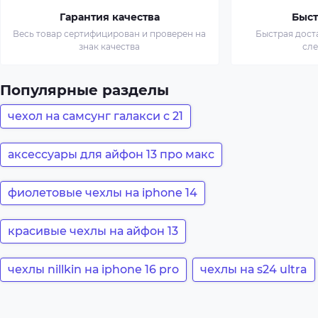
Гарантия качества
Быст
Весь товар сертифицирован и проверен на
Быстрая дост
знак качества
сл
Популярные разделы
чехол на самсунг галакси с 21
аксессуары для айфон 13 про макс
фиолетовые чехлы на iphone 14
красивые чехлы на айфон 13
чехлы nillkin на iphone 16 pro
чехлы на s24 ultra