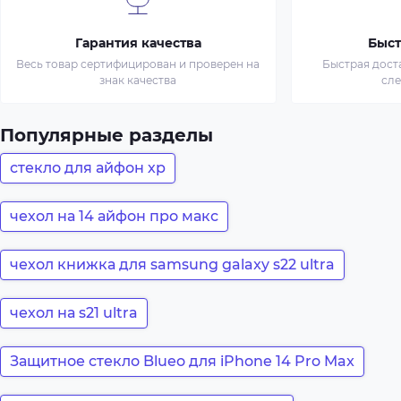
Гарантия качества
Быст
Весь товар сертифицирован и проверен на
Быстрая дост
знак качества
сл
Популярные разделы
стекло для айфон хр
чехол на 14 айфон про макс
чехол книжка для samsung galaxy s22 ultra
чехол на s21 ultra
Защитное стекло Blueo для iPhone 14 Pro Max