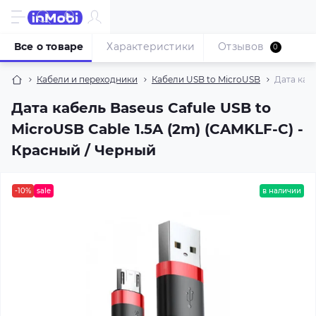
Все о товаре
Характеристики
Отзывов
0
Кабели и переходники
Кабели USB to MicroUSB
Дата кабе
Дата кабель Baseus Cafule USB to
MicroUSB Cable 1.5A (2m) (CAMKLF-C) -
Красный / Черный
-10%
sale
в наличии