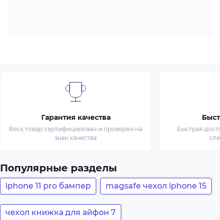
Гарантия качества
Быст
Весь товар сертифицирован и проверен на
Быстрая дост
знак качества
сл
Популярные разделы
iphone 11 pro бампер
magsafe чехол iphone 15
чехол книжка для айфон 7