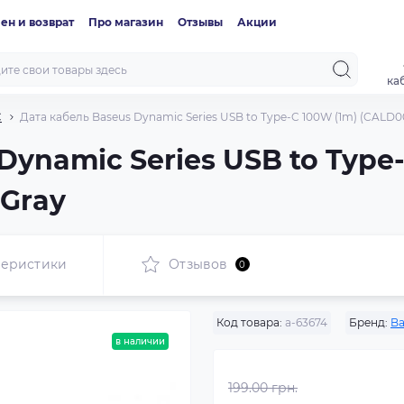
ен и возврат
Про магазин
Отзывы
Акции
ка
C
Дата кабель Baseus Dynamic Series USB to Type-C 100W (1m) (CALD000
Dynamic Series USB to Type
 Gray
теристики
Отзывов
0
Код товара:
a-63674
Бренд:
Ba
в наличии
199.00 грн.