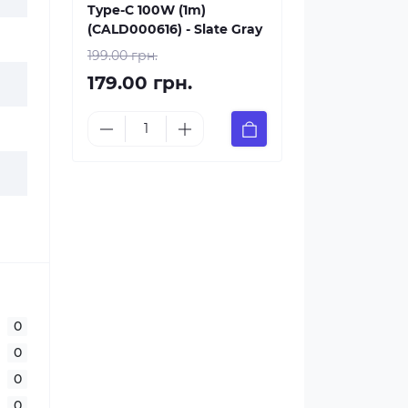
Type-C 100W (1m)
(CALD000616) - Slate Gray
199.00 грн.
179.00 грн.
0
0
0
0