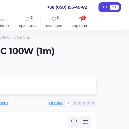
+38 (050) 155-49-82
ua
ru
0
0
0
бинет
сравнить
закладки
корзина
616) - Slate Gray
-C 100W (1m)
seus
Отзывы:
0