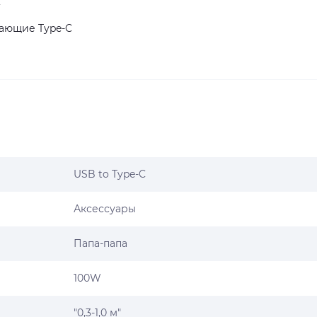
C
вающие Type-C
USB to Type-C
Аксессуары
Папа-папа
100W
"0,3-1,0 м"