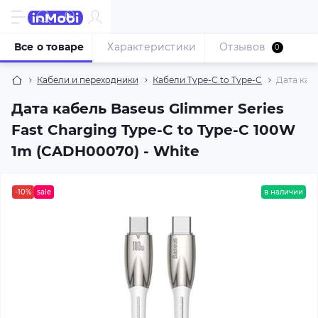
Все о товаре
Характеристики
Отзывов
0
Кабели и переходники
Кабели Type-C to Type-C
Дата каб
Дата кабель Baseus Glimmer Series
Fast Charging Type-C to Type-C 100W
1m (CADH00070) - White
-10%
sale
в наличии