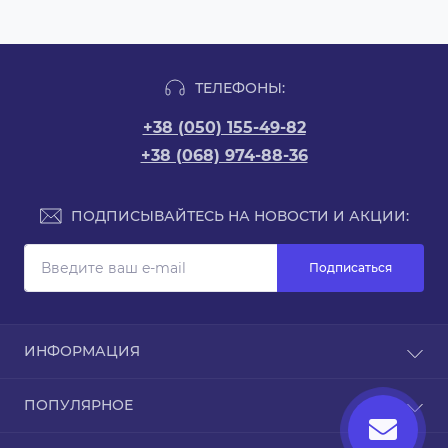
ТЕЛЕФОНЫ:
+38 (050) 155-49-82
+38 (068) 974-88-36
ПОДПИСЫВАЙТЕСЬ НА НОВОСТИ И АКЦИИ:
Подписаться
ИНФОРМАЦИЯ
Доставка и оплата
ПОПУЛЯРНОЕ
Про магазин
Связаться с нами
Чехлы для iPhone