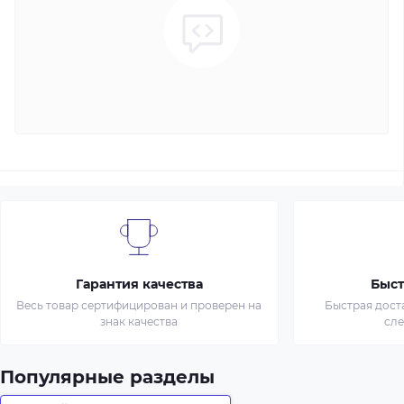
Гарантия качества
Быст
Весь товар сертифицирован и проверен на
Быстрая дост
знак качества
сл
Популярные разделы