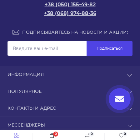
+38 (050) 155-49-82
+38 (068) 974-88-36
ПОДПИСЫВАЙТЕСЬ НА НОВОСТИ И АКЦИИ:
Подписаться
ИНФОРМАЦИЯ
Доставка и оплата
ПОПУЛЯРНОЕ
Про магазин
Связаться с нами
Чехлы для iPhone
КОНТАКТЫ И АДРЕС
Вернуть товар
Карта сайта
ТРЦ Дафи, Звездный бульвар, 1А, Днепр,
Бренды
МЕССЕНДЖЕРЫ
Днепропетровская область, 49000
Специальные предложения
0
0
0
Telegram
info@inmobi.com.ua