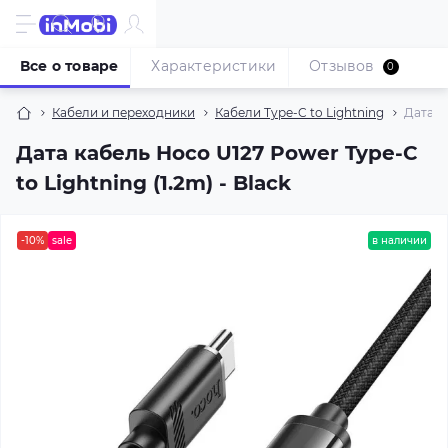
Все о товаре
Характеристики
Отзывов
0
Кабели и переходники
Кабели Type-C to Lightning
Дата к
Дата кабель Hoco U127 Power Type-C
to Lightning (1.2m) - Black
-10%
sale
в наличии