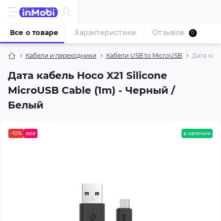
Все о товаре
Характеристики
Отзывов
0
Кабели и переходники
Кабели USB to MicroUSB
Дата кабе
Дата кабель Hoco X21 Silicone
MicroUSB Cable (1m) - Черный /
Белый
-10%
sale
в наличии