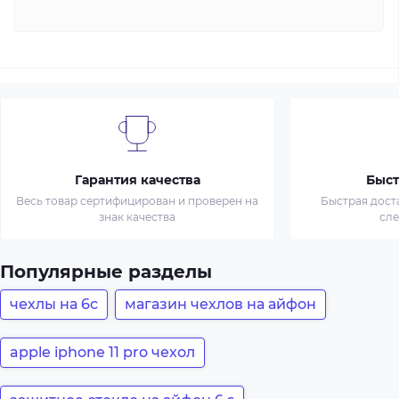
Гарантия качества
Быст
Весь товар сертифицирован и проверен на
Быстрая дост
знак качества
сл
Популярные разделы
чехлы на 6с
магазин чехлов на айфон
apple iphone 11 pro чехол