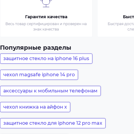
Гарантия качества
Быст
Весь товар сертифицирован и проверен на
Быстрая дост
знак качества
сл
Популярные разделы
защитное стекло на iphone 16 plus
чехол magsafe iphone 14 pro
аксессуары к мобильным телефонам
чехол книжка на айфон х
защитное стекло для iphone 12 pro max