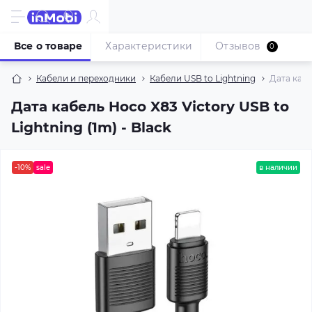
Все о товаре
Характеристики
Отзывов
0
Кабели и переходники
Кабели USB to Lightning
Дата кабе
Дата кабель Hoco X83 Victory USB to
Lightning (1m) - Black
-10%
sale
в наличии