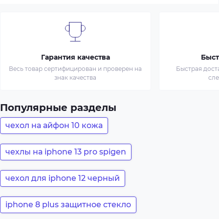
Гарантия качества
Быст
Весь товар сертифицирован и проверен на
Быстрая дост
знак качества
сл
Популярные разделы
чехол на айфон 10 кожа
чехлы на iphone 13 pro spigen
чехол для iphone 12 черный
iphone 8 plus защитное стекло