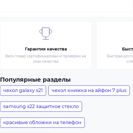
Гарантия качества
Быст
Весь товар сертифицирован и проверен на
Быстрая дост
знак качества
сл
Популярные разделы
чехол galaxy s21
чехол книжка на айфон 7 plus
samsung s22 защитное стекло
красивые обложки на телефон