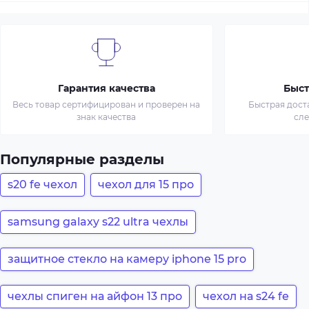
Гарантия качества
Быст
Весь товар сертифицирован и проверен на
Быстрая дост
знак качества
сл
Популярные разделы
s20 fe чехол
чехол для 15 про
samsung galaxy s22 ultra чехлы
защитное стекло на камеру iphone 15 pro
чехлы спиген на айфон 13 про
чехол на s24 fe