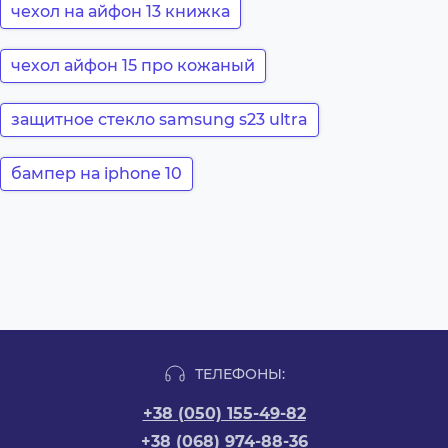
чехол на айфон 13 книжка
чехол айфон 15 про кожаный
защитное стекло samsung s23 ultra
бампер на iphone 10
ТЕЛЕФОНЫ:
+38 (050) 155-49-82
+38 (068) 974-88-36