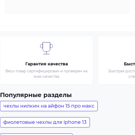
Гарантия качества
Быст
Весь товар сертифицирован и проверен на
Быстрая дост
знак качества
сл
Популярные разделы
чехлы нилкин на айфон 15 про макс
фиолетовые чехлы для iphone 13