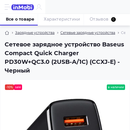
Все о товаре
Характеристики
Отзывов
0
Зарядные устройства
Сетевые зарядные устройства
Сете
Сетевое зарядное устройство Baseus
Compact Quick Charger
PD30W+QC3.0 (2USB-A/1C) (CCXJ-E) -
Черный
-10%
sale
в наличии