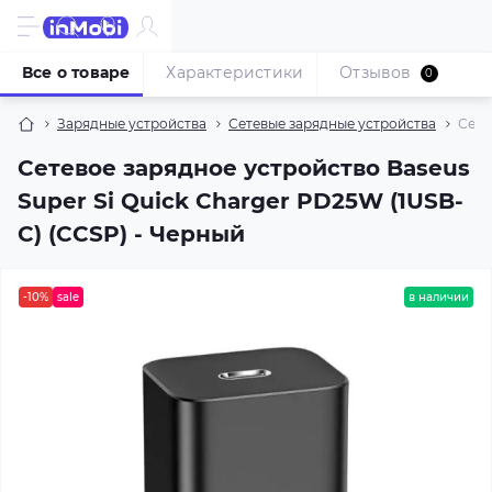
Все о товаре
Характеристики
Отзывов
0
Зарядные устройства
Сетевые зарядные устройства
Сете
Сетевое зарядное устройство Baseus
Super Si Quick Charger PD25W (1USB-
C) (CCSP) - Черный
-10%
sale
в наличии