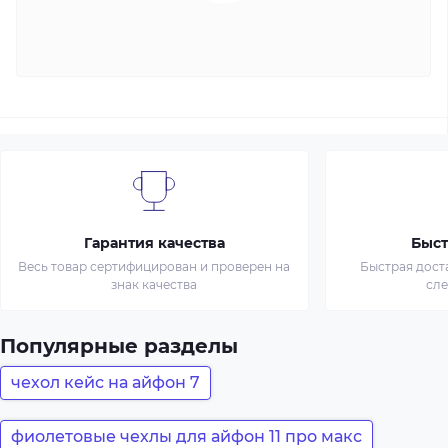
Гарантия качества
Быст
Весь товар сертифицирован и проверен на
Быстрая дост
знак качества
сл
Популярные разделы
чехол кейс на айфон 7
фиолетовые чехлы для айфон 11 про макс